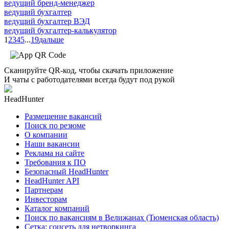
ведущий бренд-менеджер
ведущий бухгалтер
ведущий бухгалтер ВЭД
ведущий бухгалтер-калькулятор
1
2
3
4
5
...
19
дальше
Сканируйте QR-код, чтобы скачать приложение
И чаты с работодателями всегда будут под рукой
HeadHunter
Размещение вакансий
Поиск по резюме
О компании
Наши вакансии
Реклама на сайте
Требования к ПО
Безопасный HeadHunter
HeadHunter API
Партнерам
Инвесторам
Каталог компаний
Поиск по вакансиям в Велижанах (Тюменская область)
Сетка: соцсеть для нетворкинга