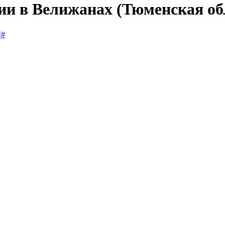
сии в Велижанах (Тюменская об
#