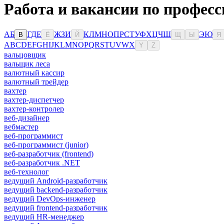
Работа и вакансии по профес
А
Б
Г
Д
Е
Ж
З
И
К
Л
М
Н
О
П
Р
С
Т
У
Ф
Х
Ц
Ч
Ш
Э
Ю
В
Ё
Й
Щ
Ы
Я
A
B
C
D
E
F
G
H
I
J
K
L
M
N
O
P
Q
R
S
T
U
V
W
X
Y
Z
вальцовщик
вальщик леса
валютный кассир
валютный трейдер
вахтер
вахтер-диспетчер
вахтер-контролер
веб-дизайнер
вебмастер
веб-программист
веб-программист (junior)
веб-разработчик (frontend)
веб-разработчик .NET
веб-технолог
ведущий Android-разработчик
ведущий backend-разработчик
ведущий DevOps-инженер
ведущий frontend-разработчик
ведущий HR-менеджер