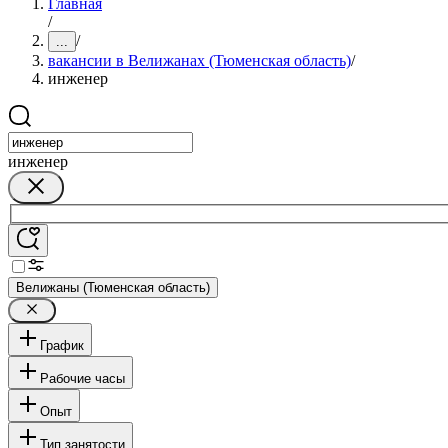
Главная
/
/
...
вакансии в Велижанах (Тюменская область)
/
инженер
инженер
Велижаны (Тюменская область)
График
Рабочие часы
Опыт
Тип занятости