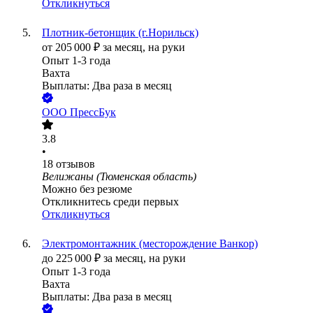
Откликнуться
Плотник-бетонщик (г.Норильск)
от
205 000
₽
за месяц,
на руки
Опыт 1-3 года
Вахта
Выплаты: Два раза в месяц
ООО
ПрессБук
3.8
•
18
отзывов
Велижаны (Тюменская область)
Можно без резюме
Откликнитесь среди первых
Откликнуться
Электромонтажник (месторождение Ванкор)
до
225 000
₽
за месяц,
на руки
Опыт 1-3 года
Вахта
Выплаты: Два раза в месяц